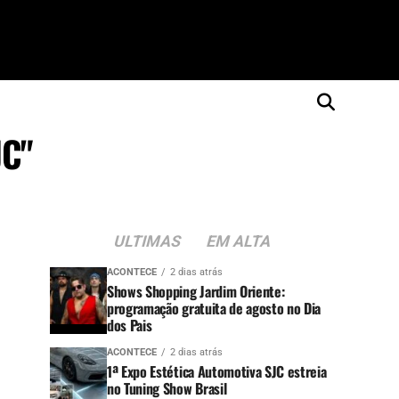
JC"
ULTIMAS
EM ALTA
ACONTECE
2 dias atrás
Shows Shopping Jardim Oriente:
programação gratuita de agosto no Dia
dos Pais
ACONTECE
2 dias atrás
1ª Expo Estética Automotiva SJC estreia
no Tuning Show Brasil