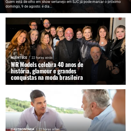
Quem está de olho em show sertanejo em SJC já pode marcar o próximo
domingo, 9 de agosto: é dia...
ACONTECE
22 horas atrás
WR Models celebra 40 anos de
história, glamour e grandes
conquistas na moda brasileira
GASTRONOMIA
22 horas atrás