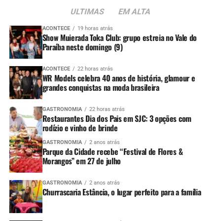
ULTIMAS
EM ALTA
ACONTECE
19 horas atrás
Show Muierada Toka Club: grupo estreia no Vale do
Paraíba neste domingo (9)
ACONTECE
22 horas atrás
WR Models celebra 40 anos de história, glamour e
grandes conquistas na moda brasileira
GASTRONOMIA
22 horas atrás
Restaurantes Dia dos Pais em SJC: 3 opções com
rodízio e vinho de brinde
GASTRONOMIA
2 anos atrás
Parque da Cidade recebe “Festival de Flores &
Morangos” em 27 de julho
GASTRONOMIA
2 anos atrás
Churrascaria Estância, o lugar perfeito para a família