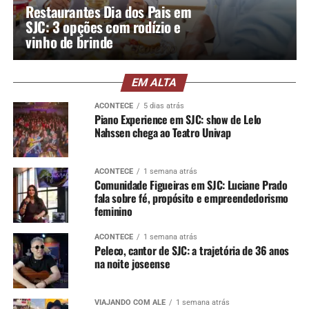
Restaurantes Dia dos Pais em
SJC: 3 opções com rodízio e
vinho de brinde
EM ALTA
ACONTECE
5 dias atrás
Piano Experience em SJC: show de Lelo
Nahssen chega ao Teatro Univap
ACONTECE
1 semana atrás
Comunidade Figueiras em SJC: Luciane Prado
fala sobre fé, propósito e empreendedorismo
feminino
ACONTECE
1 semana atrás
Peleco, cantor de SJC: a trajetória de 36 anos
na noite joseense
VIAJANDO COM ALÊ
1 semana atrás