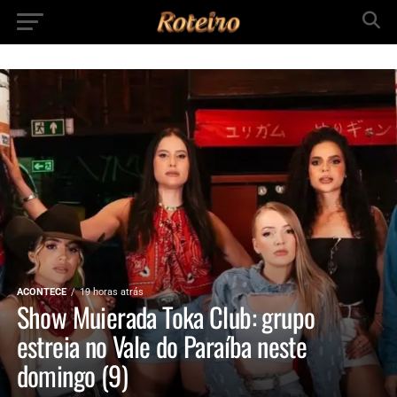
ACONTECE
19 horas atrás
Show Muierada Toka Club: grupo
estreia no Vale do Paraíba neste
domingo (9)