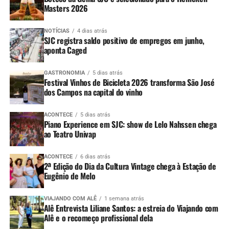
Masters 2026
NOTÍCIAS
4 dias atrás
SJC registra saldo positivo de empregos em junho,
aponta Caged
GASTRONOMIA
5 dias atrás
Festival Vinhos de Bicicleta 2026 transforma São José
dos Campos na capital do vinho
ACONTECE
5 dias atrás
Piano Experience em SJC: show de Lelo Nahssen chega
ao Teatro Univap
ACONTECE
6 dias atrás
2ª Edição do Dia da Cultura Vintage chega à Estação de
Eugênio de Melo
VIAJANDO COM ALÊ
1 semana atrás
Alê Entrevista Liliane Santos: a estreia do Viajando com
Alê e o recomeço profissional dela