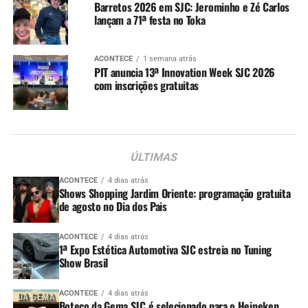
Barretos 2026 em SJC: Jerominho e Zé Carlos
lançam a 71ª festa no Toka
ACONTECE
1 semana atrás
PIT anuncia 13ª Innovation Week SJC 2026
com inscrições gratuitas
ÚLTIMAS
ACONTECE
4 dias atrás
Shows Shopping Jardim Oriente: programação gratuita
de agosto no Dia dos Pais
ACONTECE
4 dias atrás
1ª Expo Estética Automotiva SJC estreia no Tuning
Show Brasil
ACONTECE
4 dias atrás
Boteco da Gema SJC é selecionado para o Heineken