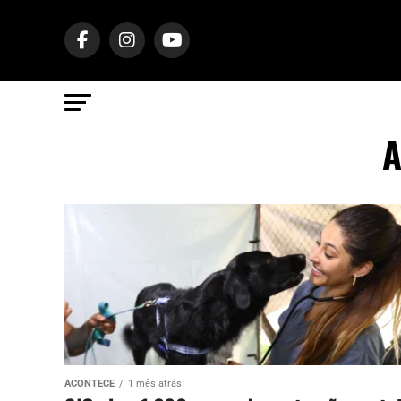
A
ACONTECE
1 mês atrás