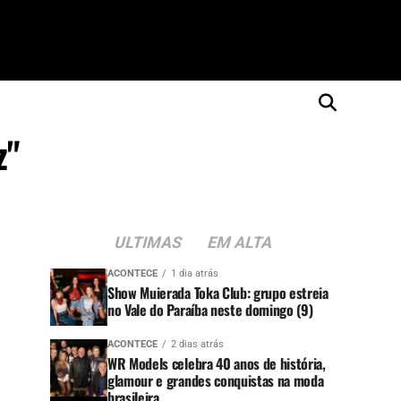
z"
ULTIMAS
EM ALTA
ACONTECE
1 dia atrás
Show Muierada Toka Club: grupo estreia
no Vale do Paraíba neste domingo (9)
ACONTECE
2 dias atrás
WR Models celebra 40 anos de história,
glamour e grandes conquistas na moda
brasileira