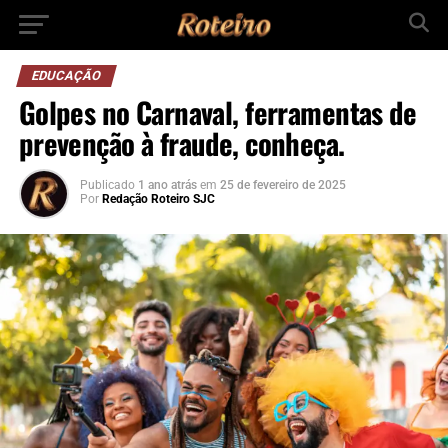
EDUCAÇÃO
Golpes no Carnaval, ferramentas de
prevenção à fraude, conheça.
Publicado
1 ano atrás
em
25 de fevereiro de 2025
Por
Redação Roteiro SJC