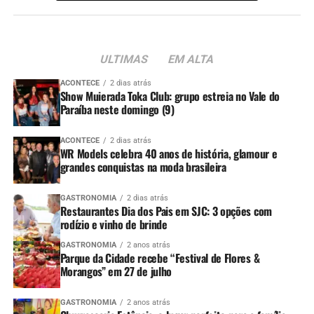
ULTIMAS
EM ALTA
ACONTECE
2 dias atrás
Show Muierada Toka Club: grupo estreia no Vale do
Paraíba neste domingo (9)
ACONTECE
2 dias atrás
WR Models celebra 40 anos de história, glamour e
grandes conquistas na moda brasileira
GASTRONOMIA
2 dias atrás
Restaurantes Dia dos Pais em SJC: 3 opções com
rodízio e vinho de brinde
GASTRONOMIA
2 anos atrás
Parque da Cidade recebe “Festival de Flores &
Morangos” em 27 de julho
GASTRONOMIA
2 anos atrás