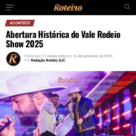
ACONTECE
Abertura Histórica do Vale Rodeio
Show 2025
Publicado
11 meses atrás
em
16 de setembro de 2025
Por
Redação Roteiro SJC