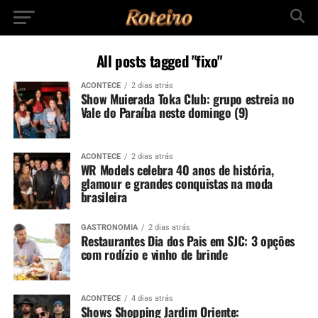
All posts tagged "fixo"
ACONTECE
2 dias atrás
Show Muierada Toka Club: grupo estreia no
Vale do Paraíba neste domingo (9)
ACONTECE
2 dias atrás
WR Models celebra 40 anos de história,
glamour e grandes conquistas na moda
brasileira
GASTRONOMIA
2 dias atrás
Restaurantes Dia dos Pais em SJC: 3 opções
com rodízio e vinho de brinde
ACONTECE
4 dias atrás
Shows Shopping Jardim Oriente: