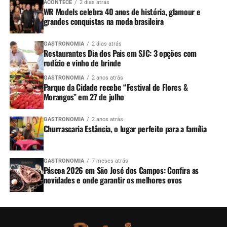
ACONTECE
2 dias atrás
WR Models celebra 40 anos de história, glamour e
grandes conquistas na moda brasileira
GASTRONOMIA
2 dias atrás
Restaurantes Dia dos Pais em SJC: 3 opções com
rodízio e vinho de brinde
GASTRONOMIA
2 anos atrás
Parque da Cidade recebe “Festival de Flores &
Morangos” em 27 de julho
GASTRONOMIA
2 anos atrás
Churrascaria Estância, o lugar perfeito para a família
GASTRONOMIA
7 meses atrás
Páscoa 2026 em São José dos Campos: Confira as
novidades e onde garantir os melhores ovos