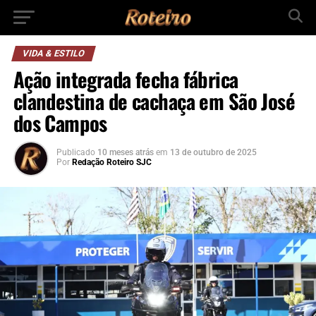
VIDA & ESTILO
Ação integrada fecha fábrica
clandestina de cachaça em São José
dos Campos
Publicado
10 meses atrás
em
13 de outubro de 2025
Por
Redação Roteiro SJC