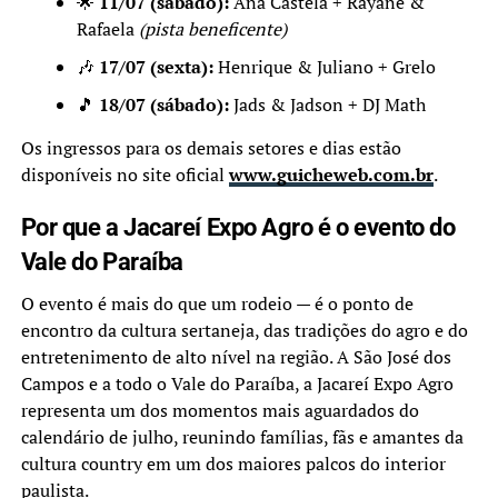
🌟
11/07 (sábado):
Ana Castela + Rayane &
Rafaela
(pista beneficente)
🎶
17/07 (sexta):
Henrique & Juliano + Grelo
🎵
18/07 (sábado):
Jads & Jadson + DJ Math
Os ingressos para os demais setores e dias estão
disponíveis no site oficial
www.guicheweb.com.br
.
Por que a Jacareí Expo Agro é o evento do
Vale do Paraíba
O evento é mais do que um rodeio — é o ponto de
encontro da cultura sertaneja, das tradições do agro e do
entretenimento de alto nível na região. A São José dos
Campos e a todo o Vale do Paraíba, a Jacareí Expo Agro
representa um dos momentos mais aguardados do
calendário de julho, reunindo famílias, fãs e amantes da
cultura country em um dos maiores palcos do interior
paulista.