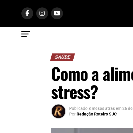
SAÚDE
Como a alim
stress?
Publicado
8 meses atrás
em
26 de
Por
Redação Roteiro SJC