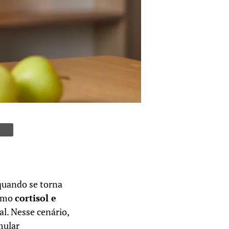
quando se torna
como
cortisol e
l. Nesse cenário,
mular