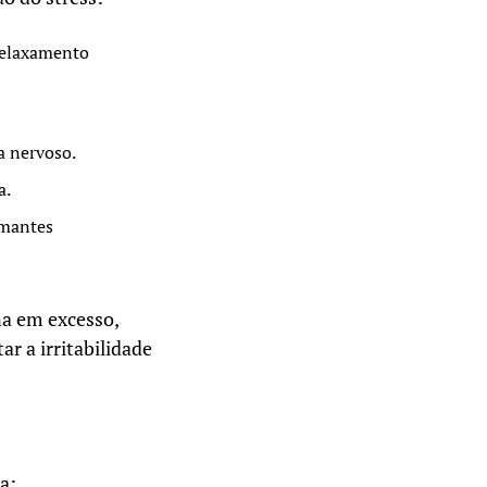
relaxamento
a nervoso.
a.
lmantes
na em excesso,
r a irritabilidade
a: