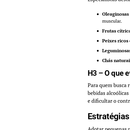
Oleaginosas
muscular.
Frutas cítric
Peixes rico
Leguminosa
Chás naturai
H3 – O que e
Para quem busca re
bebidas alcoólicas
e dificultar o con
Estratégias 
Adotar pequenas m