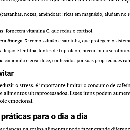
(castanhas, nozes, amêndoas): ricas em magnésio, ajudam no 
as
: fornecem vitamina C, que reduz o cortisol.
s em ômega-3
: como salmão e sardinha, que protegem o sistem
s
: feijão e lentilha, fontes de triptofano, precursor da serotonin
s
: camomila e erva-doce, conhecidos por suas propriedades ca
vitar
duzir o stress, é importante limitar o consumo de cafeí
 e alimentos ultraprocessados. Esses itens podem aumenta
trole emocional.
práticas para o dia a dia
udanças na rotina alimentar pode fazer grande diferenç