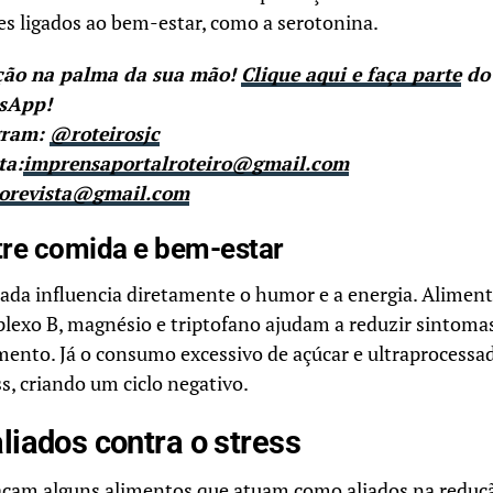
s ligados ao bem-estar, como a serotonina.
ção na palma da sua mão!
Clique aqui e faça parte
do
tsApp!
gram:
@roteirosjc
ta:
imprensaportalroteiro@gmail.com
rorevista@gmail.com
tre comida e bem-estar
rada influencia diretamente o humor e a energia. Aliment
lexo B, magnésio e triptofano ajudam a reduzir sintoma
nto. Já o consumo excessivo de açúcar e ultraprocessa
ss, criando um ciclo negativo.
liados contra o stress
tacam alguns alimentos que atuam como aliados na reduçã