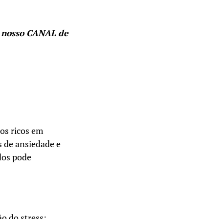
 nosso CANAL de
os ricos em
s de ansiedade e
dos pode
o do stress: