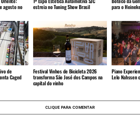
 Oriente:
1ª Expo Estética Automotiva SJC
Boteco da Gem
e agosto no
estreia no Tuning Show Brasil
para o Heinek
tivo de
Festival Vinhos de Bicicleta 2026
Piano Experie
onta Caged
transforma São José dos Campos na
Lelo Nahssen 
capital do vinho
CLIQUE PARA COMENTAR