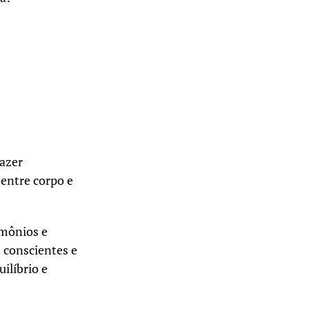
lazer
 entre corpo e
rmônios e
 conscientes e
ilíbrio e