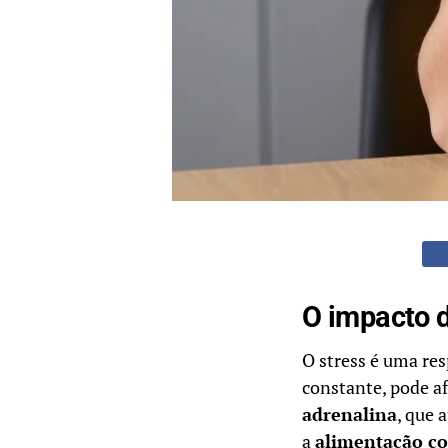
O impacto d
O stress é uma re
constante, pode af
adrenalina
, que 
a
alimentação co