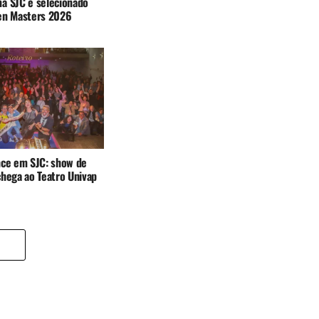
a SJC é selecionado
en Masters 2026
nce em SJC: show de
chega ao Teatro Univap