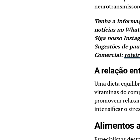
neurotransmissore
Tenha a informa
notícias no Wha
Siga nosso Insta
Sugestões de pau
Comercial:
rotei
A relação en
Uma dieta equilib
vitaminas do comp
promovem relaxame
intensificar o stre
Alimentos a
Especialistas des