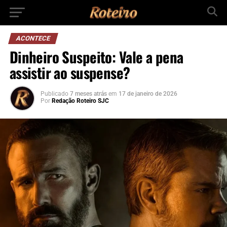
ACONTECE
Dinheiro Suspeito: Vale a pena
assistir ao suspense?
Publicado
7 meses atrás
em
17 de janeiro de 2026
Por
Redação Roteiro SJC