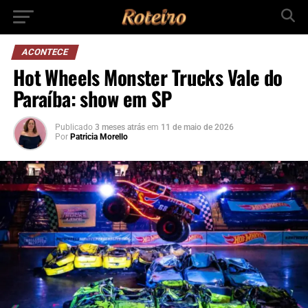
ACONTECE
Hot Wheels Monster Trucks Vale do
Paraíba: show em SP
Publicado
3 meses atrás
em
11 de maio de 2026
Por
Patricia Morello