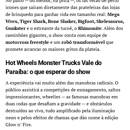
No palco — ou melhor, na pista —, os fãs verão de perto
ícones que saíram diretamente das prateleiras das lojas
de brinquedo para ganhar vida em tamanho real:
Mega
Wrex, Tiger Shark, Bone Shaker, Bigfoot, Skelesaurus,
Gunkster
e o estreante da turnê, o
Rhinomite
. Além dos
caminhões gigantes, o show conta com equipe de
motocross freestyle
e um
robô transformável
que
promete arrancar os maiores gritos da plateia.
Hot Wheels Monster Trucks Vale do
Paraíba: o que esperar do show
A experiência vai muito além das manobras radicais. O
público assistirá a competições de esmagamento, saltos
impressionantes, wheelies — as famosas manobras em
duas rodas que desafiam a gravidade — e obstáculos
destruídos ao vivo, tudo amplificado pela iluminação
neon e pelos efeitos de chamas que dão nome à edição
Glow n’ Fire.