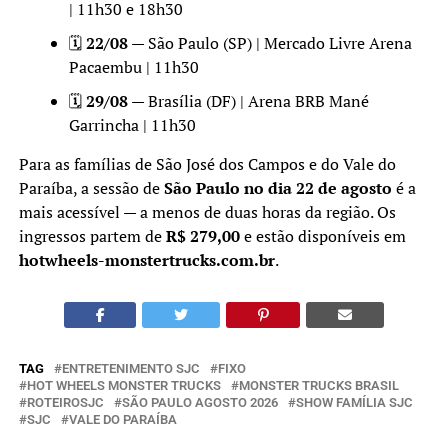
| 11h30 e 18h30
🗓️
22/08
— São Paulo (SP) | Mercado Livre Arena
Pacaembu | 11h30
🗓️
29/08
— Brasília (DF) | Arena BRB Mané
Garrincha | 11h30
Para as famílias de São José dos Campos e do Vale do
Paraíba, a sessão de
São Paulo no dia 22 de agosto
é a
mais acessível — a menos de duas horas da região. Os
ingressos partem de
R$ 279,00
e estão disponíveis em
hotwheels-monstertrucks.com.br
.
TAG
ENTRETENIMENTO SJC
FIXO
HOT WHEELS MONSTER TRUCKS
MONSTER TRUCKS BRASIL
ROTEIROSJC
SÃO PAULO AGOSTO 2026
SHOW FAMÍLIA SJC
SJC
VALE DO PARAÍBA