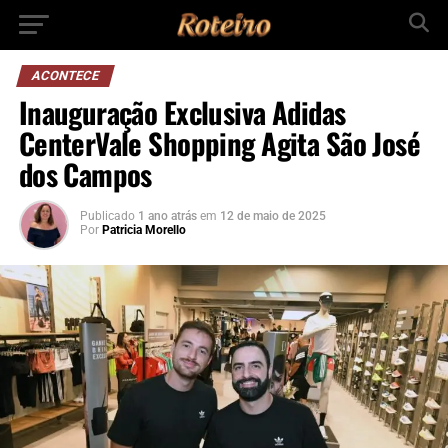
ACONTECE
Inauguração Exclusiva Adidas
CenterVale Shopping Agita São José
dos Campos
Publicado
1 ano atrás
em
12 de maio de 2025
Por
Patricia Morello