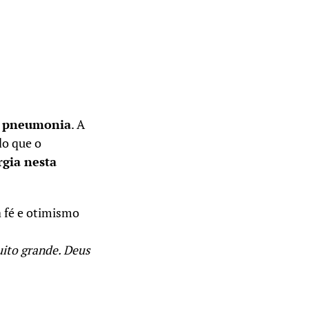
a
pneumonia
. A
do que o
rgia nesta
 fé e otimismo
uito grande. Deus