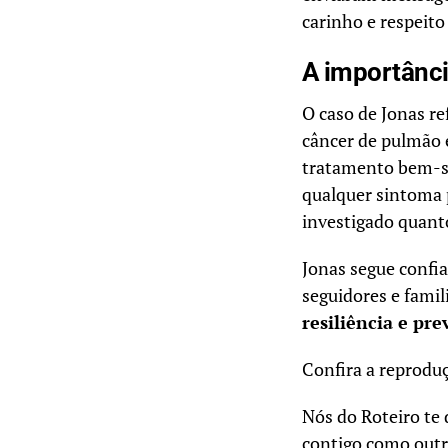
carinho e respeito
A importânc
O caso de Jonas re
câncer de pulmão 
tratamento bem-s
qualquer sintoma p
investigado quant
Jonas segue confi
seguidores e famil
resiliência e pr
Confira a reprodu
Nós do Roteiro te
contigo como outr