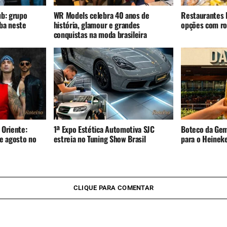
ub: grupo
WR Models celebra 40 anos de
Restaurantes D
íba neste
história, glamour e grandes
opções com rod
conquistas na moda brasileira
 Oriente:
1ª Expo Estética Automotiva SJC
Boteco da Gem
e agosto no
estreia no Tuning Show Brasil
para o Heinek
CLIQUE PARA COMENTAR