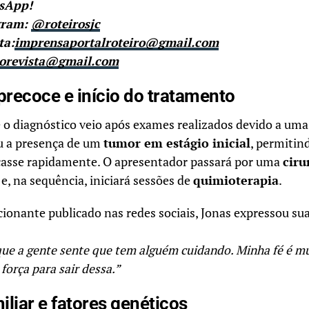
tsApp!
gram:
@roteirosjc
ta:
imprensaportalroteiro@gmail.com
rorevista@gmail.com
precoce e início do tratamento
e o diagnóstico veio após exames realizados devido a um
u a presença de um
tumor em estágio inicial
, permitin
asse rapidamente. O apresentador passará por uma
ciru
e, na sequência, iniciará sessões de
quimioterapia
.
onante publicado nas redes sociais, Jonas expressou sua
que a gente sente que tem alguém cuidando. Minha fé é m
força para sair dessa.”
iliar e fatores genéticos