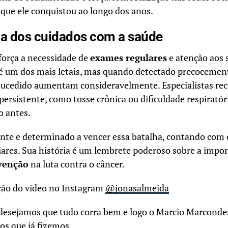
 que ele conquistou ao longo dos anos.
ia dos cuidados com a
saúde
força a necessidade de
exames regulares
e atenção aos s
é um dos mais letais, mas quando detectado precocement
ucedido aumentam consideravelmente. Especialistas r
ersistente, como tosse crônica ou dificuldade respiratóri
o antes.
ante e determinado a vencer essa batalha, contando com 
iares. Sua história é um lembrete poderoso sobre a impo
evenção
na luta contra o câncer.
ção do vídeo no Instagram
@jonasalmeida
 desejamos que tudo corra bem e logo o Marcio Marconde
os que já fizemos.