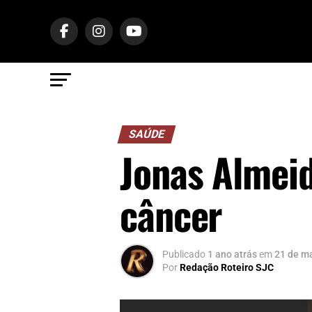
SAÚDE
Jonas Almeid
câncer
Publicado
1 ano atrás
em
21 de m
Por
Redação Roteiro SJC