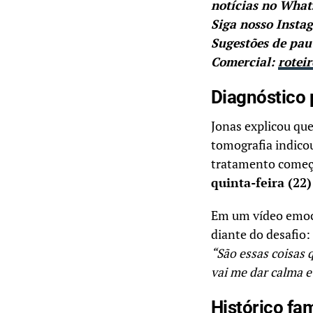
notícias no Wha
Siga nosso Insta
Sugestões de pau
Comercial:
rotei
Diagnóstico 
Jonas explicou qu
tomografia indico
tratamento começ
quinta-feira (22)
Em um vídeo emoci
diante do desafio:
“São essas coisas 
vai me dar calma e 
Histórico fam