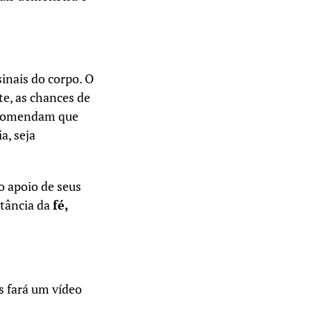
inais do corpo. O
e, as chances de
ecomendam que
a, seja
o apoio de seus
rtância da
fé,
s fará um vídeo