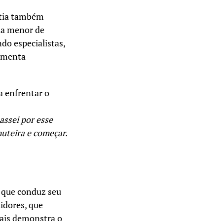
 tia também
la menor de
ndo especialistas,
aumenta
a enfrentar o
assei por esse
huteira e começar.
que conduz seu
uidores, que
iais demonstra o