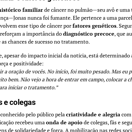
histórico familiar
de câncer no pulmão—seu avô e uma
nça—Jonas nunca foi fumante. Ele pertence a uma parce
volvem esse tipo de câncer por
fatores genéticos
. Segu
 reforçam a importância do
diagnóstico precoce
, que 
e as chances de sucesso no tratamento.
, apesar do impacto inicial da notícia, está determinado 
rça e positividade:
r a oração de vocês. No início, foi muito pesado. Mas eu p
ito bem. Não vejo a hora de entrar em campo, colocar a c
ra iniciar o tratamento.”
s e colegas
econhecido pelo público pela
criatividade e alegria
com 
licação recebeu uma
onda de apoio
de colegas, fãs e seg
s de solidariedade e força. A mobilização nas redes soc