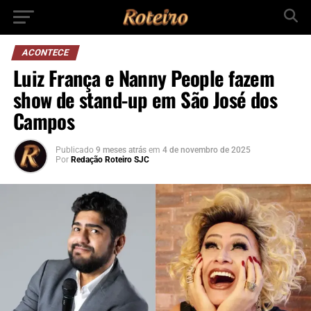
ACONTECE
Luiz França e Nanny People fazem
show de stand-up em São José dos
Campos
Publicado
9 meses atrás
em
4 de novembro de 2025
Por
Redação Roteiro SJC