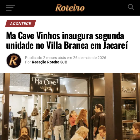
ACONTECE
Ma Cave Vinhos inaugura segunda
unidade no Villa Branca em Jacareí
Publicado
2 meses atrás
em
26 de maio de 2026
Por
Redação Roteiro SJC