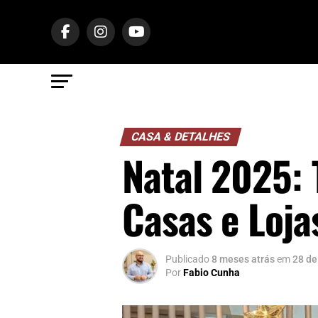
CASA & DETALHES
Natal 2025: 
Casas e Loja
Publicado
8 meses atrás
em
28 de
Por
Fabio Cunha