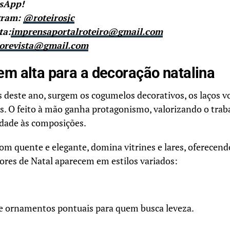
tsApp!
gram:
@roteirosjc
ta:
imprensaportalroteiro@gmail.com
rorevista@gmail.com
m alta para a decoração natalina
s deste ano, surgem os cogumelos decorativos, os laços v
s. O feito à mão ganha protagonismo, valorizando o traba
idade às composições.
m quente e elegante, domina vitrines e lares, oferecendo
ores de Natal aparecem em estilos variados:
 e ornamentos pontuais para quem busca leveza.