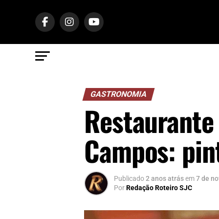
GASTRONOMIA
Restaurante
Campos: pin
Publicado
2 anos atrás
em
7 de n
Por
Redação Roteiro SJC