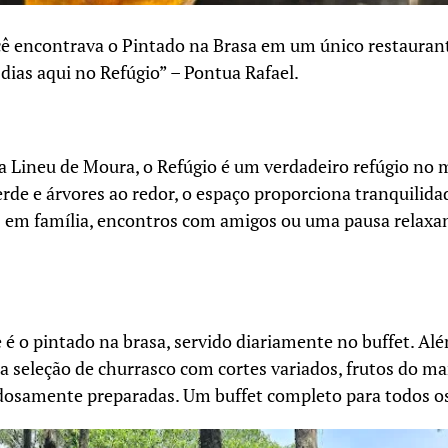
ê encontrava o Pintado na Brasa em um único restaurant
dias aqui no Refúgio” – Pontua Rafael.
a Lineu de Moura, o Refúgio é um verdadeiro refúgio no m
de e árvores ao redor, o espaço proporciona tranquilida
s em família, encontros com amigos ou uma pausa relaxa
é o pintado na brasa, servido diariamente no buffet. Alé
a seleção de churrasco com cortes variados, frutos do mar
osamente preparadas. Um buffet completo para todos os