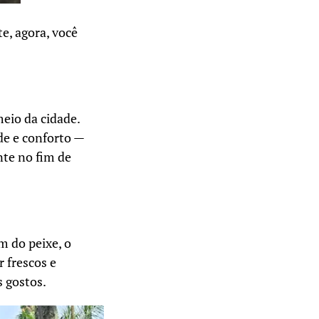
e, agora, você
eio da cidade.
de e conforto —
nte no fim de
m do peixe, o
 frescos e
 gostos.