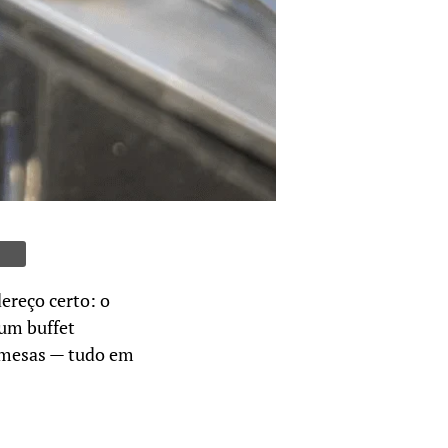
reço certo: o
 um buffet
remesas — tudo em