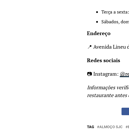
Terça a sexta
Sábados, dom
Endereço
📍 Avenida Lineu 
Redes sociais
📷 Instagram:
@re
Informações verifi
restaurante antes d
TAG
ALMOÇO SJC