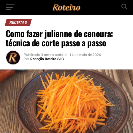
RECEITAS
Como fazer julienne de cenoura:
técnica de corte passo a passo
Publicado
3 meses atrás
em
14 de maio de 2026
Por
Redação Roteiro SJC