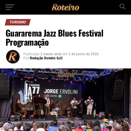
TURISMO
Guararema Jazz Blues Festival
Programação
Publicado
2 meses atrás
em
5 de junho de 2026
Por
Redação Roteiro SJC