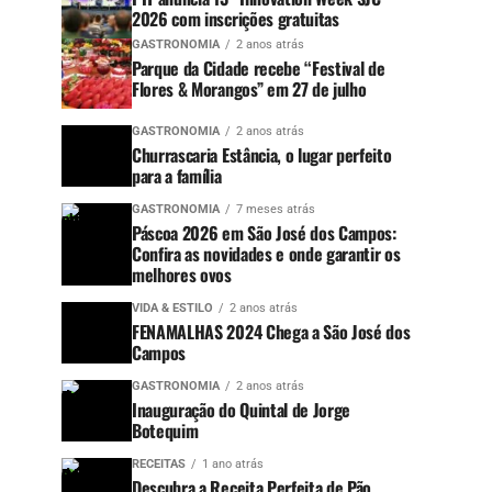
2026 com inscrições gratuitas
GASTRONOMIA
2 anos atrás
Parque da Cidade recebe “Festival de
Flores & Morangos” em 27 de julho
GASTRONOMIA
2 anos atrás
Churrascaria Estância, o lugar perfeito
para a família
GASTRONOMIA
7 meses atrás
Páscoa 2026 em São José dos Campos:
Confira as novidades e onde garantir os
melhores ovos
VIDA & ESTILO
2 anos atrás
FENAMALHAS 2024 Chega a São José dos
Campos
GASTRONOMIA
2 anos atrás
Inauguração do Quintal de Jorge
Botequim
RECEITAS
1 ano atrás
Descubra a Receita Perfeita de Pão