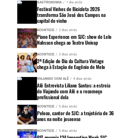
GASTRONOMIA
1 dia atrás
Festival Vinhos de Bicicleta 2026
transforma São José dos Campos na
capital do vinho
ACONTECE
2 dias atrás
Piano Experience em SJC: show de Lelo
Nahssen chega ao Teatro Univap
ACONTECE
3 dias atrás
2ª Edição do Dia da Cultura Vintage
chega à Estação de Eugênio de Melo
VIAJANDO COM ALÊ
4 dias atrás
Alê Entrevista Liliane Santos: a estreia
do Viajando com Alê e o recomeço
profissional dela
ACONTECE
5 dias atrás
Peleco, cantor de SJC: a trajetória de 36
anos na noite joseense
ACONTECE
5 dias atrás
PIT anuncia 13ª Innovation Week SJC