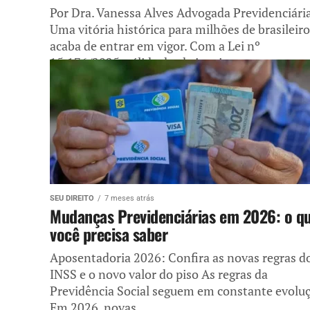
Por Dra. Vanessa Alves Advogada Previdenciári
Uma vitória histórica para milhões de brasileir
acaba de entrar em vigor. Com a Lei nº
15.176/2025, válida desde janeiro...
SEU DIREITO
7 meses atrás
Mudanças Previdenciárias em 2026: o q
você precisa saber
Aposentadoria 2026: Confira as novas regras d
INSS e o novo valor do piso As regras da
Previdência Social seguem em constante evoluç
Em 2026, novas...