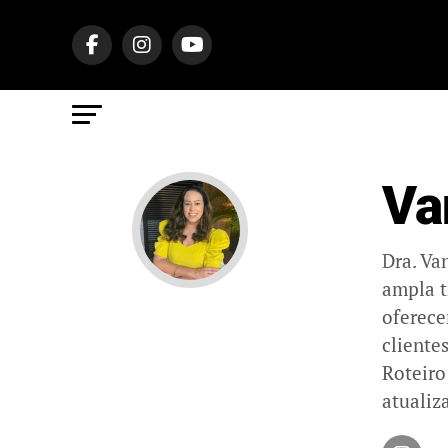
Va
Dra. Va
ampla t
oferece
cliente
Roteiro
atualiz