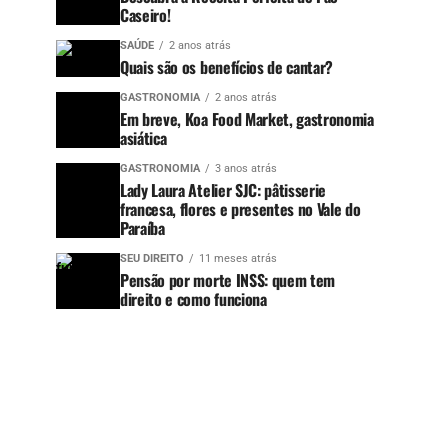
Caseiro!
SAÚDE
2 anos atrás
Quais são os benefícios de cantar?
GASTRONOMIA
2 anos atrás
Em breve, Koa Food Market, gastronomia
asiática
GASTRONOMIA
3 anos atrás
Lady Laura Atelier SJC: pâtisserie
francesa, flores e presentes no Vale do
Paraíba
SEU DIREITO
11 meses atrás
Pensão por morte INSS: quem tem
direito e como funciona