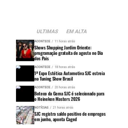
ULTIMAS
EM ALTA
ACONTECE
11 horas atrás
Shows Shopping Jardim Oriente:
programação gratuita de agosto no Dia
dos Pais
ACONTECE
18 horas atrás
1ª Expo Estética Automotiva SJC estreia
no Tuning Show Brasil
ACONTECE
20 horas atrás
Boteco da Gema SJC é selecionado para
o Heineken Masters 2026
NOTÍCIAS
21 horas atrás
SJC registra saldo positivo de empregos
em junho, aponta Caged