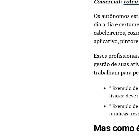
Comercial:
rotei
Os autônomos estã
dia a dia e certam
cabeleireiros, cozi
aplicativo, pintore
Esses profissiona
gestão de suas ati
trabalham para pes
* Exemplo de
físicas: deve
* Exemplo de
jurídicas: re
Mas como é