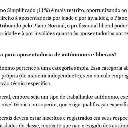
no Simplificado (11%) é mais restrito, oportunizando ao 
direito à aposentadoria por idade e por invalidez, o Plan
ribuindo pelo Plano Normal, o profissional liberal poderá
r idade e à por invalidez quanto às aposentadorias por 
ça para aposentadoria de autônomos e liberais?
ônomo pertence a uma categoria ampla. Essa categoria 
a própria (de maneira independente), sem vínculo empre
cação técnica específica.
liberal, embora seja um tipo de trabalhador autônomo, ex
nível técnico ou superior, que exige qualificação específ
iberais devem estar inscritos e registrados em seus respe
ntidades de classe, requisito que não é exigido dos autô