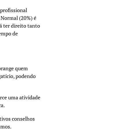
profissional
o Normal (20%) é
 ter direito tanto
tempo de
abrange quem
gatício, podendo
erce uma atividade
ica.
ctivos conselhos
nomos.