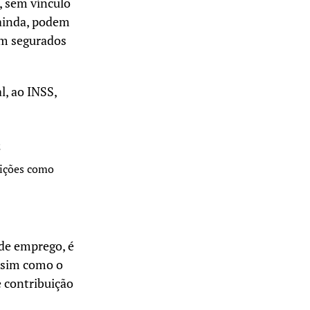
, sem vínculo
 ainda, podem
ém segurados
l, ao INSS,
;
uições como
 de emprego, é
Assim como o
e contribuição