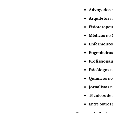
Advogados
n
Arquitetos
n
Fisioterapeu
Médicos
no C
Enfermeiros
Engenheiro
Profissionai
Psicólogos
n
Químicos
no 
Jornalistas
n
Técnicos de
Entre outros p