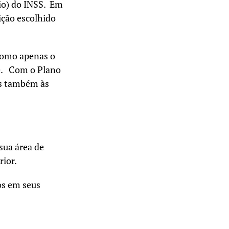
io) do INSS. Em
ição escolhido
nomo apenas o
te. Com o Plano
as também às
sua área de
rior.
os em seus