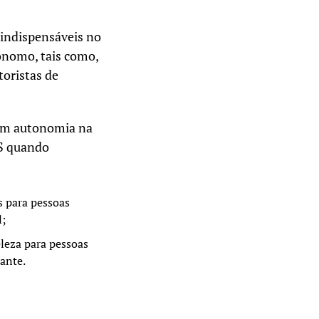
indispensáveis no
tônomo, tais como,
toristas de
uem autonomia na
SS quando
s para pessoas
l;
leza para pessoas
tante.