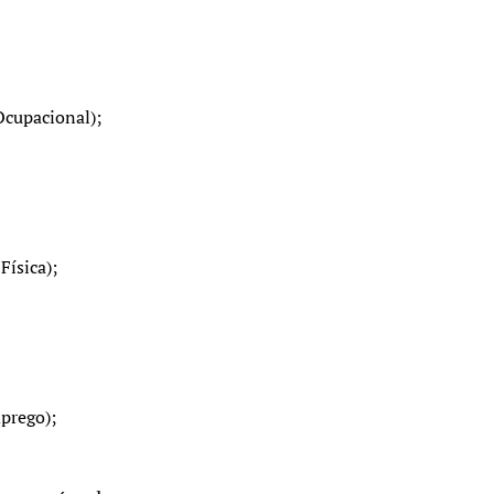
Ocupacional);
ísica);
prego);