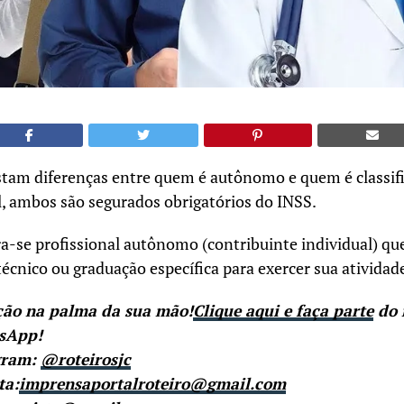
tam diferenças entre quem é autônomo e quem é classi
al, ambos são segurados obrigatórios do INSS.
ra-se profissional autônomo (contribuinte individual) q
técnico ou graduação específica para exercer sua atividad
ção na palma da sua mão!
Clique aqui e faça parte
do 
tsApp!
gram:
@roteirosjc
ta:
imprensaportalroteiro@gmail.com