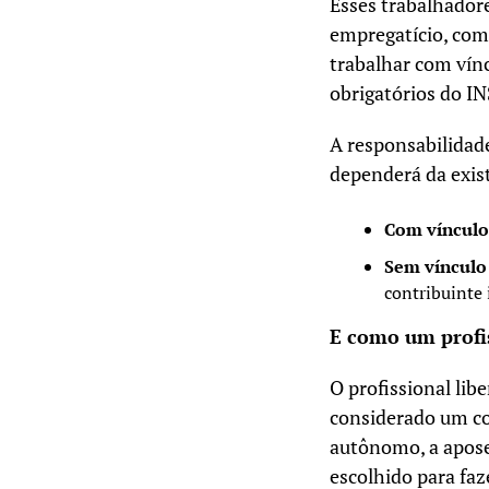
Esses trabalhador
empregatício, como
trabalhar com ví
obrigatórios do IN
A responsabilidade
dependerá da exis
Com vínculo
Sem vínculo
contribuinte 
E como um profis
O profissional lib
considerado um co
autônomo, a aposen
escolhido para fa