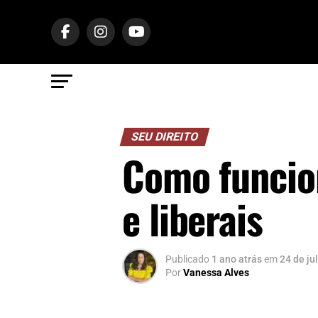
SEU DIREITO
Como funcio
e liberais
Publicado
1 ano atrás
em
24 de ju
Por
Vanessa Alves