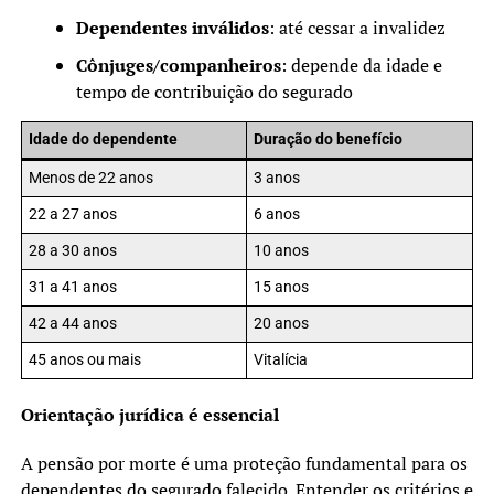
Dependentes inválidos
: até cessar a invalidez
Cônjuges/companheiros
: depende da idade e
tempo de contribuição do segurado
Idade do dependente
Duração do benefício
Menos de 22 anos
3 anos
22 a 27 anos
6 anos
28 a 30 anos
10 anos
31 a 41 anos
15 anos
42 a 44 anos
20 anos
45 anos ou mais
Vitalícia
Orientação jurídica é essencial
A pensão por morte é uma proteção fundamental para os
dependentes do segurado falecido. Entender os critérios e