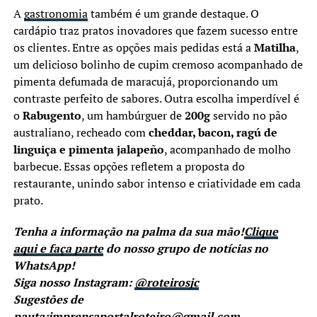
A
gastronomia
também é um grande destaque. O
cardápio traz pratos inovadores que fazem sucesso entre
os clientes. Entre as opções mais pedidas está a
Matilha
,
um delicioso bolinho de cupim cremoso acompanhado de
pimenta defumada de maracujá, proporcionando um
contraste perfeito de sabores. Outra escolha imperdível é
o
Rabugento
, um hambúrguer de
200g
servido no pão
australiano, recheado com
cheddar, bacon, ragú de
linguiça e pimenta jalapeño
, acompanhado de molho
barbecue. Essas opções refletem a proposta do
restaurante, unindo sabor intenso e criatividade em cada
prato.
Tenha a informação na palma da sua mão!
Clique
aqui e faça parte
do nosso grupo de notícias no
WhatsApp!
Siga nosso Instagram:
@roteirosjc
Sugestões de
pauta:
imprensaportalroteiro@gmail.com