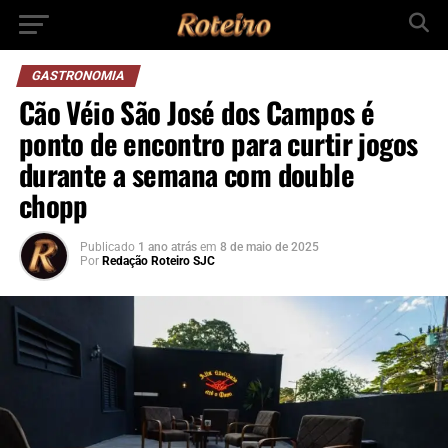
GASTRONOMIA
Cão Véio São José dos Campos é
ponto de encontro para curtir jogos
durante a semana com double
chopp
Publicado
1 ano atrás
em
8 de maio de 2025
Por
Redação Roteiro SJC