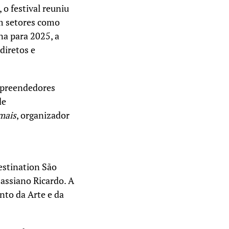
 o festival reuniu
m setores como
na para 2025, a
diretos e
mpreendedores
de
mais
, organizador
estination São
assiano Ricardo. A
nto da Arte e da