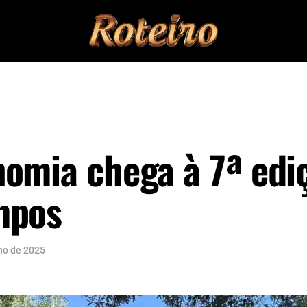
nomia chega à 7ª edi
mpos
ho de 2025