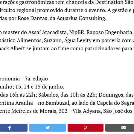
perações gastronômicas tem chancela da Destination São
ircuito regional promovido durante o evento. A gestão e
adas por Rose Dantas, da Aquarius Consulting.
o master do Assaí Atacadista, NipBR, Raposo Engenharia,
ástico Alimentos, Suzano, Água Levity em parceria com a
hback Albert se juntam ao time como patrocinadores para
ronomia – 7a. edição
 junho; 13, 14 e 15 de junho.
 das 16h às 22h; Sábados, das 10h às 22h; Domingos, das
ntina Aranha – no Bambuzal, ao lado da Capela do Sagr
dente Meireles de Morais, 302 – Vila Adyana, São José do