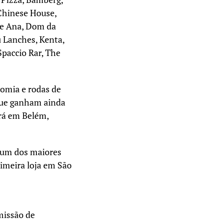
 Chinese House,
ce Ana, Dom da
 Lanches, Kenta,
Spaccio Rar, The
nomia e rodas de
que ganham ainda
rá em Belém,
, um dos maiores
rimeira loja em São
missão de