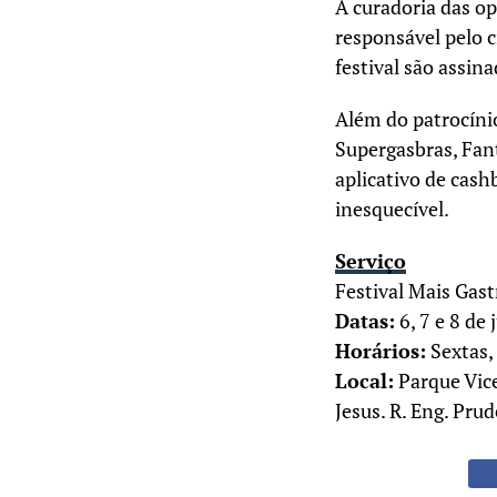
A curadoria das o
responsável pelo c
festival são assin
Além do patrocíni
Supergasbras, Fant
aplicativo de cas
inesquecível.
Serviço
Festival Mais Gast
Datas:
6, 7 e 8 de
Horários:
Sextas,
Local:
Parque Vice
Jesus. R. Eng. Pru