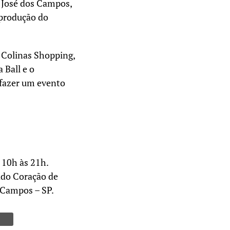
 José dos Campos,
 produção do
 Colinas Shopping,
 Ball e o
 fazer um evento
 10h às 21h.
ado Coração de
s Campos – SP.