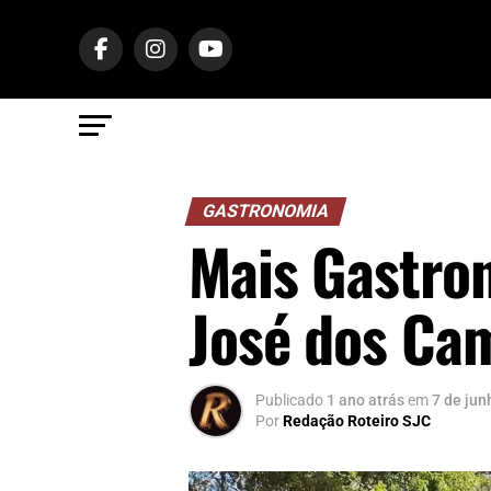
GASTRONOMIA
Mais Gastro
José dos Ca
Publicado
1 ano atrás
em
7 de jun
Por
Redação Roteiro SJC