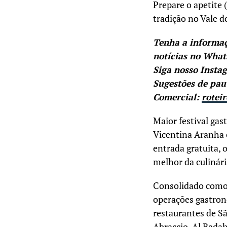
Prepare o apetite 
tradição no Vale d
Tenha a informa
notícias no Wha
Siga nosso Insta
Sugestões de pau
Comercial:
rotei
Maior festival gas
Vicentina Aranha e
entrada gratuita,
melhor da culinári
Consolidado como u
operações gastron
restaurantes de Sã
Abraccio, Al Bada