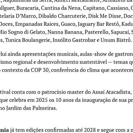
llguer, Buracaria, Cantina da Nena, Capitano, Cassiano,
telaria D’Marco, Dibaldo Charcuterie, Disk Me Disse, Do
Doces, Empanadas Raices, Guaco, Jaguary Bar Restô, Kadu
io Sogno di Gelato, Nanna Banana, Pasterello, Sapucaí, 
s, Tunica Boulangerie, Insólito Gastrobar e Unum Bistrô.
lui ainda apresentações musicais, aulas-show de gastro
rismo regional e desenvolvimento sustentável — temas 
o contexto da COP 30, conferência do clima que acontece
stival conta com o patrocínio master do Assaí Atacadista
, que celebra em 2025 os 10 anos da inauguração de sua p
no Jardim das Palmeiras.
omia
já tem edições confirmadas até 2028 e segue com a 