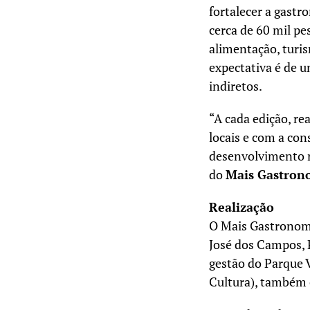
fortalecer a gastr
cerca de 60 mil 
alimentação, turi
expectativa é de u
indiretos.
“A cada edição, r
locais e com a co
desenvolvimento re
do
Mais Gastron
Realização
O Mais Gastronomi
José dos Campos, 
gestão do Parque 
Cultura), também 