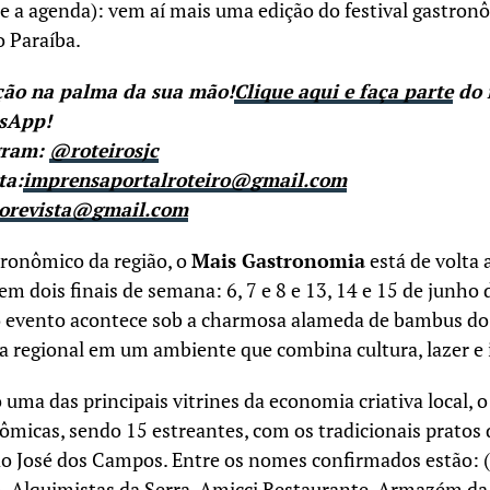
(e a agenda): vem aí mais uma edição do festival gastron
o Paraíba.
ção na palma da sua mão!
Clique aqui e faça parte
do 
tsApp!
gram:
@roteirosjc
ta:
imprensaportalroteiro@gmail.com
rorevista@gmail.com
tronômico da região, o
Mais Gastronomia
está de volta 
m dois finais de semana: 6, 7 e 8 e 13, 14 e 15 de junho
 o evento acontece sob a charmosa alameda de bambus do
a regional em um ambiente que combina cultura, lazer e 
ma das principais vitrines da economia criativa local, o 
ômicas, sendo 15 estreantes, com os tradicionais pratos
o José dos Campos. Entre os nomes confirmados estão: (+
h, Alquimistas da Serra, Amicci Restaurante, Armazém da