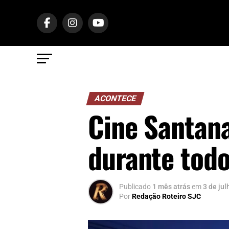
ACONTECE
Cine Santana
durante todo
Publicado
1 mês atrás
em
3 de ju
Por
Redação Roteiro SJC