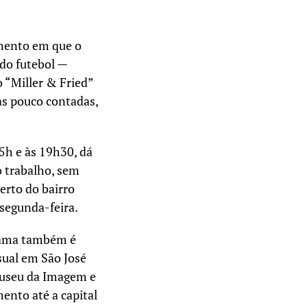
omento em que o
 do futebol —
 “Miller & Fried”
as pouco contadas,
5h e às 19h30, dá
o trabalho, sem
erto do bairro
 segunda-feira.
grama também é
sual em São José
Museu da Imagem e
nto até a capital