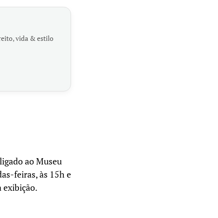
eito, vida & estilo
 ligado ao Museu
s-feiras, às 15h e
 exibição.