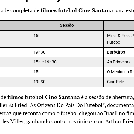
grade completa de
filmes futebol Cine Santana
para est
Sessão
15h
Miller & Fried
Futebol
19h30
Barbeiros
15h e 19h30
As Primeiras
15h
O Menino, o R
19h30
Cine Pelé
 de
filmes futebol Cine Santana
é a sessão de abertura
ler & Fried: As Origens Do País Do Futebol”, documentá
Ferraz que reconta como o futebol chegou ao Brasil no fi
rles Miller, ganhando contornos únicos com Arthur Frie