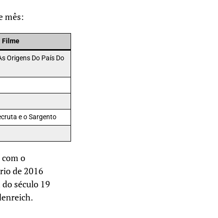
e mês:
Filme
: As Origens Do País Do
ecruta e o Sargento
, com o
rio de 2016
m do século 19
denreich.