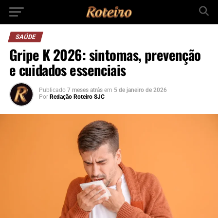
SAÚDE
Gripe K 2026: sintomas, prevenção
e cuidados essenciais
Publicado
7 meses atrás
em
5 de janeiro de 2026
Por
Redação Roteiro SJC