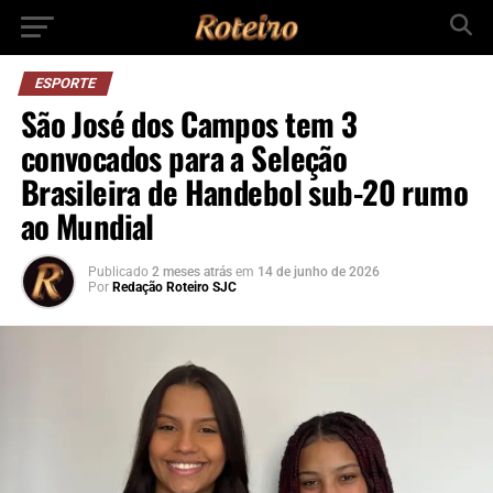
ESPORTE
São José dos Campos tem 3
convocados para a Seleção
Brasileira de Handebol sub-20 rumo
ao Mundial
Publicado
2 meses atrás
em
14 de junho de 2026
Por
Redação Roteiro SJC