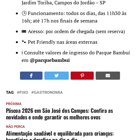
Jardim Toriba, Campos do Jordão – SP
🕒 Funcionamento: todos os dias, das 11h30 às
16h; até 17h nos finais de semana
🎟️ Acesso: por ordem de chegada (sem reserva)
🐾 Pet Friendly nas áreas externas
ℹ️ Consulte valores de ingresso do Parque Bambuí
em
@parquebambui
TAG
FIXO
GASTRONOMIA
PRÓXIMA
Páscoa 2026 em São José dos Campos: Confira as
novidades e onde garantir os melhores ovos
NÃO PERCA
Alimentação saudável e equilibrada para crianças:
benefícios e desafios no dia a dia