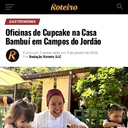
GASTRONOMIA
Oficinas de Cupcake na Casa
Bambuí em Campos do Jordão
Publicado
7 meses atrás
em
9 de janeiro de 2026
Por
Redação Roteiro SJC