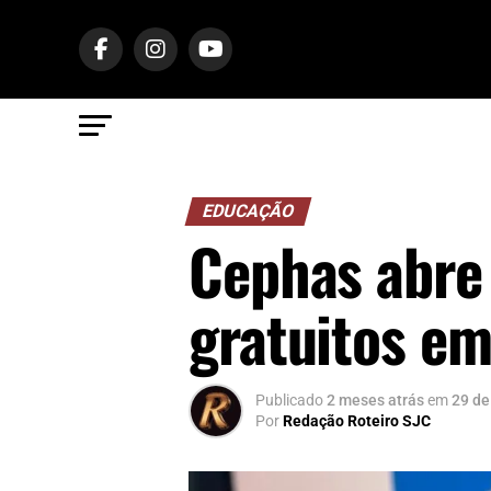
EDUCAÇÃO
Cephas abre
gratuitos em
Publicado
2 meses atrás
em
29 de
Por
Redação Roteiro SJC