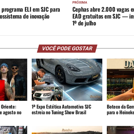
PRÓXIMA
a programa ELI em SJC para
Cephas abre 2.000 vagas e
cossistema de inovação
EAD gratuitos em SJC — in
1º de julho
VOCÊ PODE GOSTAR
 Oriente:
1ª Expo Estética Automotiva SJC
Boteco da Gem
e agosto no
estreia no Tuning Show Brasil
para o Heinek