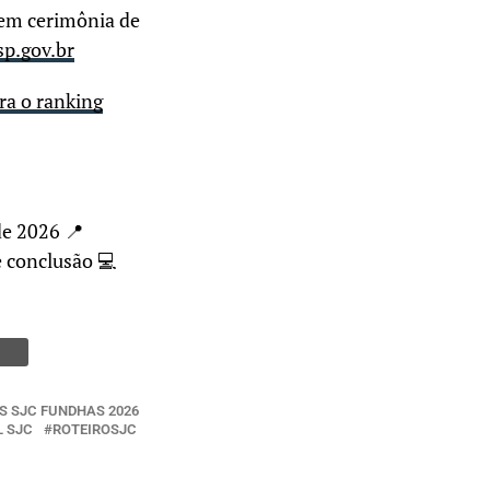
o em cerimônia de
p.gov.br
era o ranking
de 2026 📍
e conclusão 💻
S SJC FUNDHAS 2026
L SJC
ROTEIROSJC