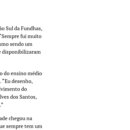
ão Sul da Fundhas,
 “Sempre fui muito
Mesmo sendo um
e disponibilizaram
ano do ensino médio
. “Eu desenho,
lvimento do
lves dos Santos,
.”
dade chegou na
rque sempre tem um