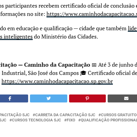
 os participantes recebem certificado oficial de conclusã
nformações no site:
https://www.caminhodacapacitacao.s
ndo em educação e qualificação — cidade que também
lid
s inteligentes
do Ministério das Cidades.
citação — Caminho da Capacitação
📅 Até 3 de junho 
ndustrial, São José dos Campos 🎓 Certificado oficial d
:
https://www.caminhodacapacitacao.sp.gov.br
PACITAÇÃO SJC
CARRETA DA CAPACITAÇÃO SJC
CURSOS GRATUITO
SJC
CURSOS TECNOLOGIA SJC
FIXO
QUALIFICAÇÃO PROFISSIONA