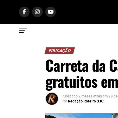
EDUCAÇÃO
Carreta da C
gratuitos em
Publicado
2 meses atrás
em
28 de
Por
Redação Roteiro SJC