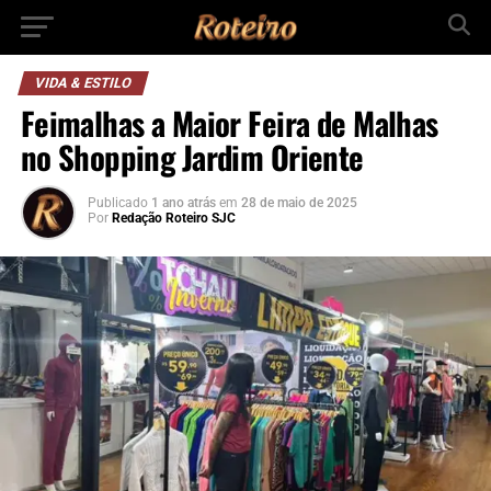
VIDA & ESTILO
Feimalhas a Maior Feira de Malhas
no Shopping Jardim Oriente
Publicado
1 ano atrás
em
28 de maio de 2025
Por
Redação Roteiro SJC