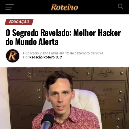
EDUCAÇÃO
O Segredo Revelado: Melhor Hacker
do Mundo Alerta
Publicado
2 anos atrás
em
12 de dezembro de 2024
Por
Redação Roteiro SJC