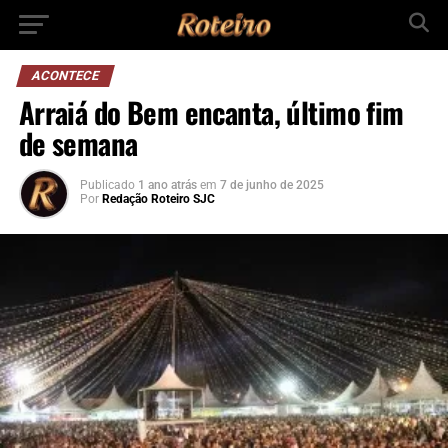
ACONTECE
Arraiá do Bem encanta, último fim
de semana
Publicado
1 ano atrás
em
7 de junho de 2025
Por
Redação Roteiro SJC