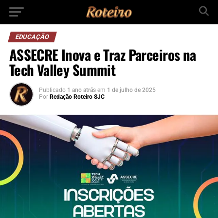
EDUCAÇÃO
ASSECRE Inova e Traz Parceiros na
Tech Valley Summit
Publicado
1 ano atrás
em
1 de julho de 2025
Por
Redação Roteiro SJC