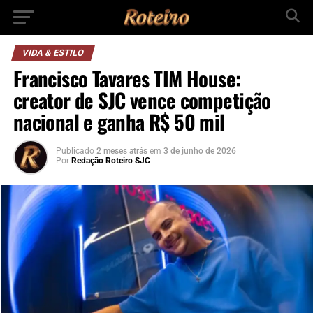
VIDA & ESTILO
Francisco Tavares TIM House:
creator de SJC vence competição
nacional e ganha R$ 50 mil
Publicado
2 meses atrás
em
3 de junho de 2026
Por
Redação Roteiro SJC