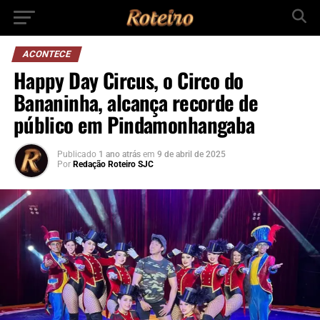
ACONTECE
Happy Day Circus, o Circo do
Bananinha, alcança recorde de
público em Pindamonhangaba
Publicado
1 ano atrás
em
9 de abril de 2025
Por
Redação Roteiro SJC