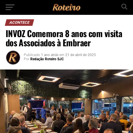
ACONTECE
INVOZ Comemora 8 anos com visita
dos Associados à Embraer
Publicado
1 ano atrás
em
21 de abril de 2025
Por
Redação Roteiro SJC