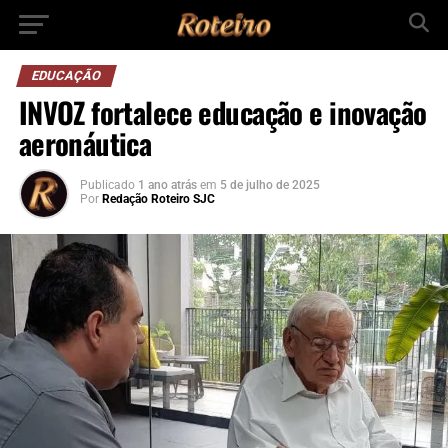
EDUCAÇÃO
INVOZ fortalece educação e inovação
aeronáutica
Publicado
1 ano atrás
em
5 de julho de 2025
Por
Redação Roteiro SJC