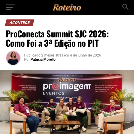
ACONTECE
ProConecta Summit SJC 2026:
Como Foi a 3ª Edição no PIT
Publicado
2 meses atrás
em
4 de junho de 2026
Por
Patricia Morello