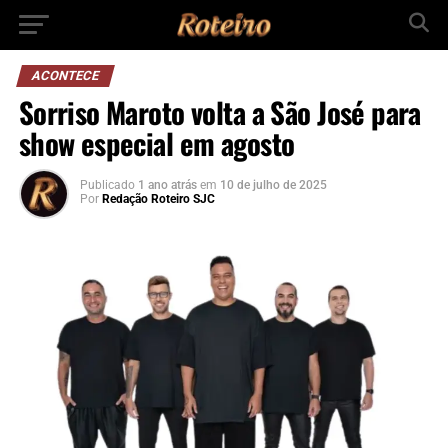
ACONTECE
Sorriso Maroto volta a São José para
show especial em agosto
Publicado
1 ano atrás
em
10 de julho de 2025
Por
Redação Roteiro SJC