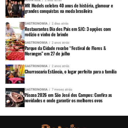
ACONTECE
2 dias atrás
WR Models celebra 40 anos de história, glamour e
grandes conquistas na moda brasileira
GASTRONOMIA
2 dias atrás
Restaurantes Dia dos Pais em SJC: 3 opções com
rodízio e vinho de brinde
GASTRONOMIA
2 anos atrás
Parque da Cidade recebe “Festival de Flores &
Morangos” em 27 de julho
GASTRONOMIA
2 anos atrás
Churrascaria Estância, o lugar perfeito para a família
GASTRONOMIA
7 meses atrás
Páscoa 2026 em São José dos Campos: Confira as
novidades e onde garantir os melhores ovos