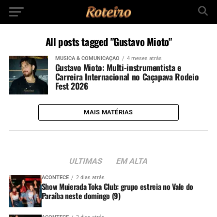
All posts tagged "Gustavo Mioto"
MÚSICA & COMUNICAÇÃO
4 meses atrás
Gustavo Mioto: Multi-instrumentista e
Carreira Internacional no Caçapava Rodeio
Fest 2026
MAIS MATÉRIAS
ULTIMAS
EM ALTA
ACONTECE
2 dias atrás
Show Muierada Toka Club: grupo estreia no Vale do
Paraíba neste domingo (9)