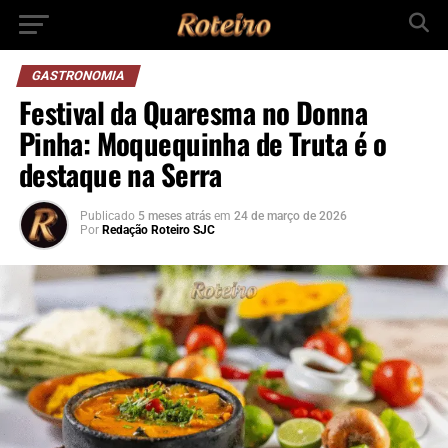
GASTRONOMIA
Festival da Quaresma no Donna
Pinha: Moquequinha de Truta é o
destaque na Serra
Publicado
5 meses atrás
em
24 de março de 2026
Por
Redação Roteiro SJC