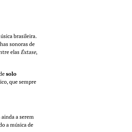
sica brasileira.
lhas sonoras de
ntre elas
Êxtase
,
 de
solo
ico, que sempre
s
ainda a serem
do a música de