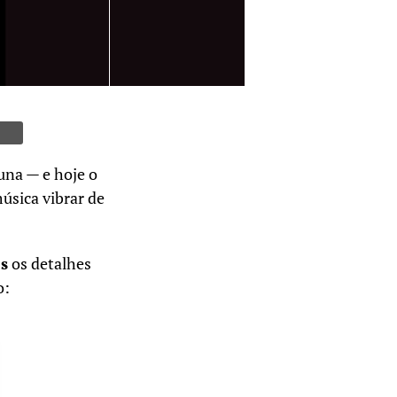
una — e hoje o
úsica vibrar de
s
os detalhes
o: