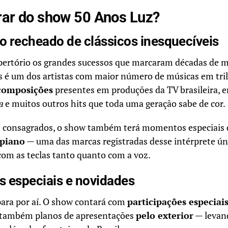
rar do show 50 Anos Luz?
o recheado de clássicos inesquecíveis
pertório os grandes sucessos que marcaram décadas de mú
 é um dos artistas com maior número de músicas em tri
composições
presentes em produções da TV brasileira, e
a
e muitos outros hits que toda uma geração sabe de cor.
s consagrados, o show também terá momentos especiais
 piano
— uma das marcas registradas desse intérprete ún
om as teclas tanto quanto com a voz.
s especiais e novidades
para por aí. O show contará com
participações especiai
á também planos de apresentações
pelo exterior
— levan