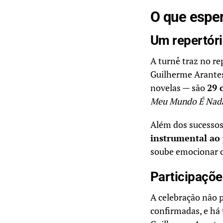
O que espe
Um repertóri
A turnê traz no re
Guilherme Arantes
novelas — são
29 
Meu Mundo É Nad
Além dos sucesso
instrumental ao
soube emocionar c
Participaçõe
A celebração não 
confirmadas, e h