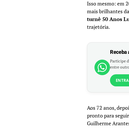
Isso mesmo: em 2
mais brilhantes da
turnê 50 Anos L
trajetória.
Receba 
Participe d
entre outro
ENTRA
Aos 72 anos, depoi
pronto para seguir
Guilherme Arantes