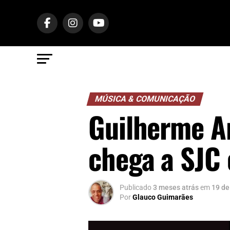
MÚSICA & COMUNICAÇÃO
Guilherme Ar
chega a SJC
Publicado
3 meses atrás
em
19 de
Por
Glauco Guimarães