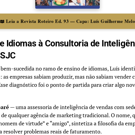
📖 Leia a Revista Roteiro Ed. 93 — Capa: Luís Guilherme Mel
e Idiomas à Consultoria de Inteligên
 SJC
 bem-sucedida no ramo de ensino de idiomas, Luís ident
o: as empresas sabiam produzir, mas não sabiam vender 
Esse diagnóstico foi o ponto de partida para criar algo no
aré
— uma assessoria de inteligência de vendas com sed
 de qualquer agência de marketing tradicional. O nome, 
“homem de virtude” e “amigo”, sintetiza a filosofia da emp
a resolver problemas reais de faturamento.