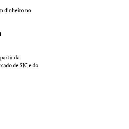
em dinheiro no
a
partir da
rcado de SJC e do