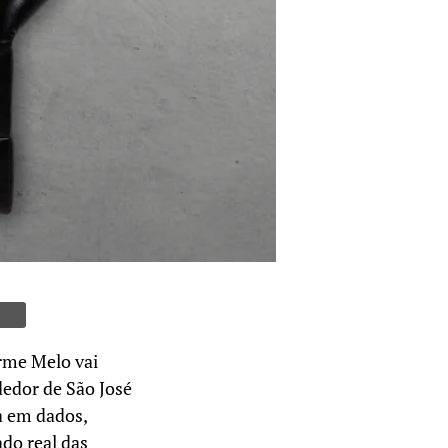
erme Melo vai
edor de São José
a em dados,
ado real das