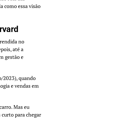
la como essa visão
rvard
prendida no
pois, até a
em gestão e
/2023), quando
logia e vendas em
carro. Mas eu
 curto para chegar