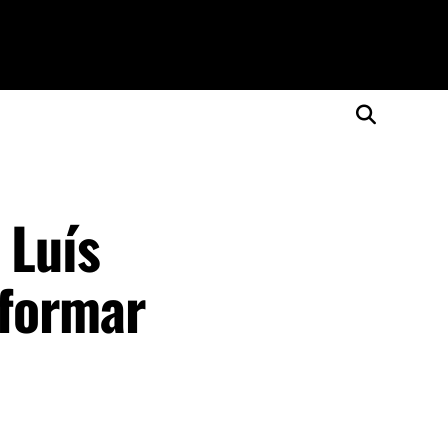
 Luís
sformar