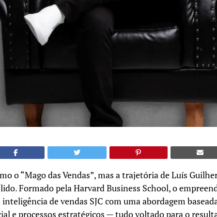
omo o “Mago das Vendas”, mas a trajetória de Luís Guilh
lido. Formado pela Harvard Business School, o empreend
 inteligência de vendas SJC com uma abordagem basead
cial e processos estratégicos — tudo voltado para o result