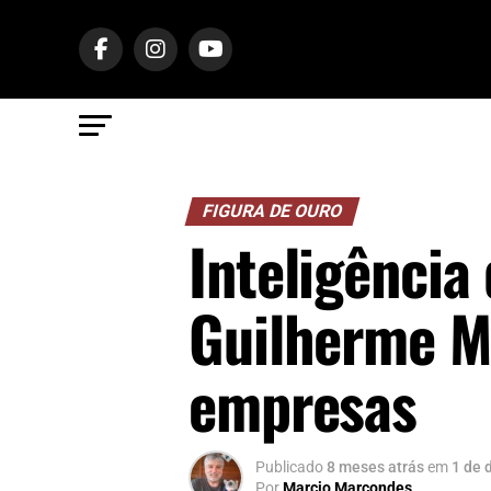
FIGURA DE OURO
Inteligência
Guilherme Me
empresas
Publicado
8 meses atrás
em
1 de 
Por
Marcio Marcondes