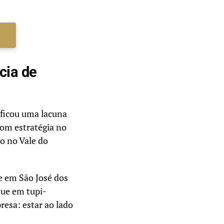
o
cia de
ificou uma lacuna
com estratégia no
vo no Vale do
e em São José dos
que em tupi-
resa: estar ao lado