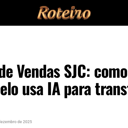
 de Vendas SJC: como
lo usa IA para tran
dezembro de 2025