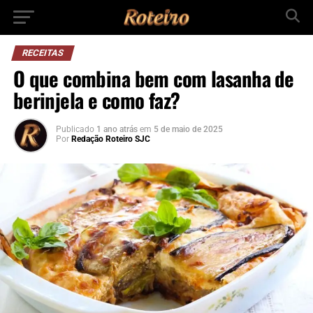
RECEITAS
O que combina bem com lasanha de
berinjela e como faz?
Publicado
1 ano atrás
em
5 de maio de 2025
Por
Redação Roteiro SJC