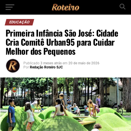
EDUCAÇÃO
Primeira Infância São José: Cidade
Cria Comitê Urban95 para Cuidar
Melhor dos Pequenos
Publicado
3 meses atrás
em
20 de maio de 2026
Por
Redação Roteiro SJC