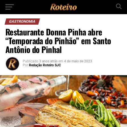
GASTRONOMIA
Restaurante Donna Pinha abre
“Temporada do Pinhão” em Santo
Antônio do Pinhal
Publicado
3 anos atrás
em
4 de maio de 2023
Por
Redação Roteiro SJC