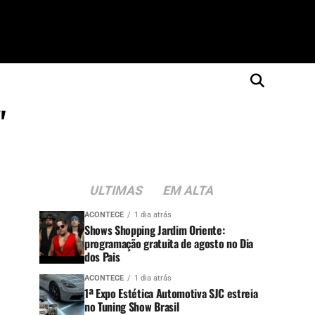
"
ULTIMAS
EM ALTA
ACONTECE
1 dia atrás
Shows Shopping Jardim Oriente:
programação gratuita de agosto no Dia
dos Pais
ACONTECE
1 dia atrás
1ª Expo Estética Automotiva SJC estreia
no Tuning Show Brasil