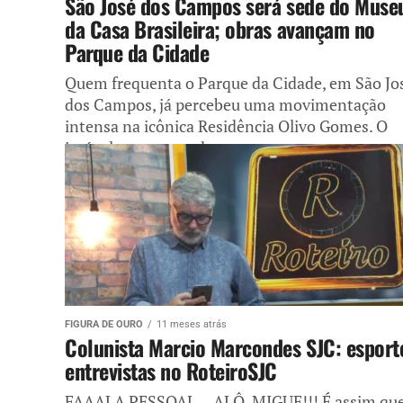
São José dos Campos será sede do Muse
da Casa Brasileira; obras avançam no
Parque da Cidade
Quem frequenta o Parque da Cidade, em São Jo
dos Campos, já percebeu uma movimentação
intensa na icônica Residência Olivo Gomes. O
imóvel, um marco da...
FIGURA DE OURO
11 meses atrás
Colunista Marcio Marcondes SJC: esport
entrevistas no RoteiroSJC
FAAALA PESSOAL… ALÔ, MIGUE!!! É assim qu