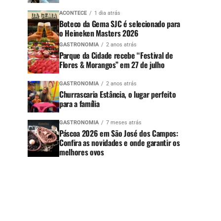
ACONTECE
1 dia atrás
Boteco da Gema SJC é selecionado para
o Heineken Masters 2026
GASTRONOMIA
2 anos atrás
Parque da Cidade recebe “Festival de
Flores & Morangos” em 27 de julho
GASTRONOMIA
2 anos atrás
Churrascaria Estância, o lugar perfeito
para a família
GASTRONOMIA
7 meses atrás
Páscoa 2026 em São José dos Campos:
Confira as novidades e onde garantir os
melhores ovos