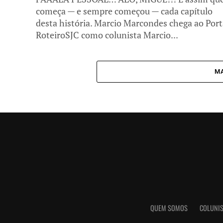
começa — e sempre começou — cada capítulo
desta história. Marcio Marcondes chega ao Port
RoteiroSJC como colunista Marcio...
MA
QUEM SOMOS
COLUNIS