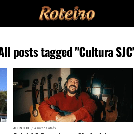
All posts tagged "Cultura SJC
ACONTECE
4 meses atrás