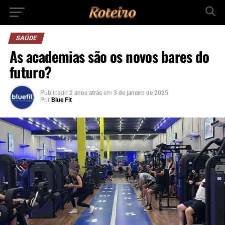
SAÚDE
As academias são os novos bares do
futuro?
Publicado
2 anos atrás
em
3 de janeiro de 2025
Por
Blue Fit